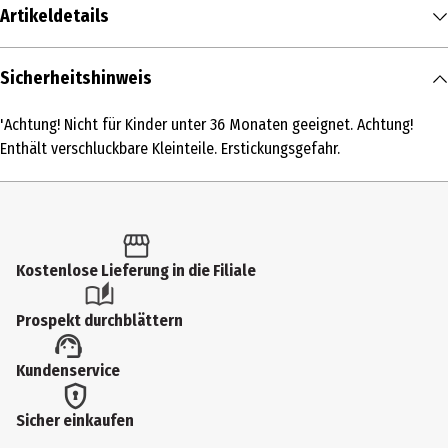
Artikeldetails
Inhalt
Sicherheitshinweis
1 Stk.
'Achtung! Nicht für Kinder unter 36 Monaten geeignet. Achtung!
Produkttyp
Enthält verschluckbare Kleinteile. Erstickungsgefahr.
Spiel- & Sammelfiguren
Altersempfehlung ab
14 Jahre
Kostenlose Lieferung in die Filiale
Artikelnummer des Herstellers
TSU-NEON004
Prospekt durchblättern
Hersteller
Kundenservice
heo GmbH
Herstelleradresse
Sicher einkaufen
West Campus 1 76863 Herxheim