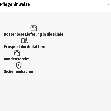
Inhalt
Pflegehinweise
1 Stk.
Produkttyp
Socken
Kostenlose Lieferung in die Filiale
Größenspanne
31-35
Prospekt durchblättern
Farbe
Kundenservice
schwarz
Materialdetails
Sicher einkaufen
80% Baumwolle, 17% Polyamid, 3% Elasthan
Muster
Ja
Pflegehinweis