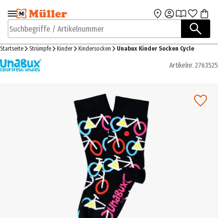
Zur Navigation
Zum Hauptinhalt
springen
springen
Suchbegriffe / Artikelnummer
Startseite
Strümpfe
Kinder
Kindersocken
Unabux Kinder Socken Cycle
Artikelnr.
2763525