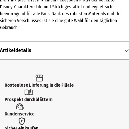
Disney-Charaktere Lilo und Stitch gestaltet und eignet sich
hervorragend für alle Fans. Dank des robusten Materials und des
sicheren Verschlusses ist sie eine gute Wahl für den täglichen
Gebrauch.
Artikeldetails
Inhalt
1 Stk.
Produkttyp
Kostenlose Lieferung in die Filiale
Kleinspielzeug
Prospekt durchblättern
Altersempfehlung ab
Kundenservice
13 Jahre
Artikelnummer des Herstellers
Sicher einkaufen