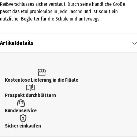
Reißverschlusses sicher verstaut. Durch seine handliche Größe
passt das Etui problemlos in jede Tasche und ist somit ein
nützlicher Begleiter für die Schule und unterwegs.
Artikeldetails
Inhalt
1 Stk.
Produkttyp
Kostenlose Lieferung in die Filiale
Kleinspielzeug
Prospekt durchblättern
Altersempfehlung ab
Kundenservice
10 Jahre
Artikelnummer des Herstellers
Sicher einkaufen
WKPZ0697