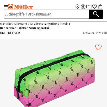
Zur Navigation
Zum Hauptinhalt
springen
springen
Suchbegriffe / Artikelnummer
Startseite
Spielwaren
Kostüme & Partyartikel
Trends
Undercover - Wicked Schlamperetui
UNDERCOVER
Artikelnr.
3126498