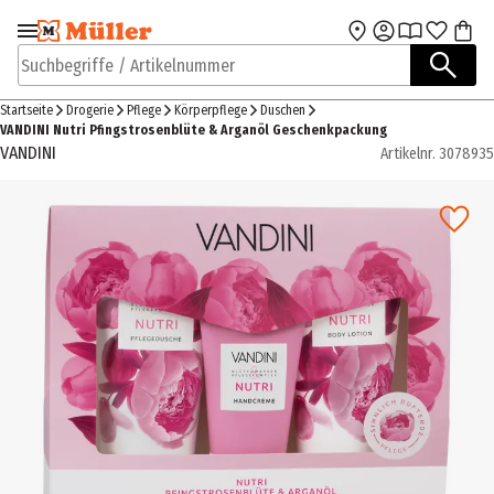
Zur Navigation
Zum Hauptinhalt
springen
springen
Suchbegriffe / Artikelnummer
Startseite
Drogerie
Pflege
Körperpflege
Duschen
VANDINI Nutri Pfingstrosenblüte & Arganöl Geschenkpackung
VANDINI
Artikelnr.
3078935