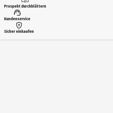
Duschgel
Prospekt durchblättern
Dermatologisch getestet
Kundenservice
Ja
Einsatzbereich
Sicher einkaufen
Duschen
Hauttyp
trockene Haut
Inhaltsstoffe
1 X PFLEGEDUSCHE / SHOWER GEL / GEL DOUCHE / DOUCHEGEL
INGREDIENTS: AQUA, SODIUM LAURETH SULFATE, COCAMIDOPROPYL
BETAINE, GLYCERIN, SODIUM CHLORIDE, BETAINE, TOCOPHEROL,
ASCORBYL PALMITATE, ROSA DAMASCENA FLOWER WATER, PAEONIA
OFFICINALIS FLOWER EXTRACT, ARGANIA SPINOSA KERNEL OIL,
BUTYROSPERMUM PARKII OIL, PARFUM, GLYCERYL OLEATE, UREA,
COCO-GLUCOSIDE, LAURETH-4, PEG-40 HYDROGENATED CASTOR OIL,
PEG-4 RAPESEEDAMIDE, GLYCOL DISTEARATE, STARCH