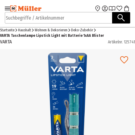
Zur Navigation
Zum Hauptinhalt
springen
springen
Suchbegriffe / Artikelnummer
Startseite
Haushalt
Wohnen & Dekorieren
Deko-Zubehör
VARTA Taschenlampe Lipstick Light mit Batterie 1xAA Blister
VARTA
Artikelnr.
125741