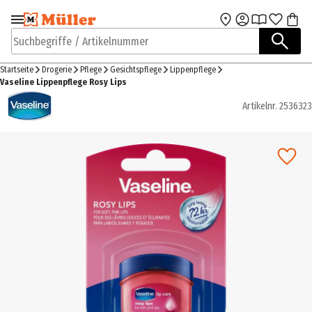
Zur Navigation
Zum Hauptinhalt
springen
springen
Suchbegriffe / Artikelnummer
Startseite
Drogerie
Pflege
Gesichtspflege
Lippenpflege
Vaseline Lippenpflege Rosy Lips
Artikelnr.
2536323