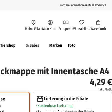
Karriere
Unternehmen
Aktuelles
Service
Meine Filiale
Mein Konto
Prospekte
Wunschliste
Warenkorb
Tiershop
% Sales
Marken
Foto
ockmappe mit Innentasche A4
4,29 €
inkl. MwSt.
Lieferung in die Filiale
use
Kostenlose Lieferung
n
Zahlung bei Abholung in der Filiale
0 €