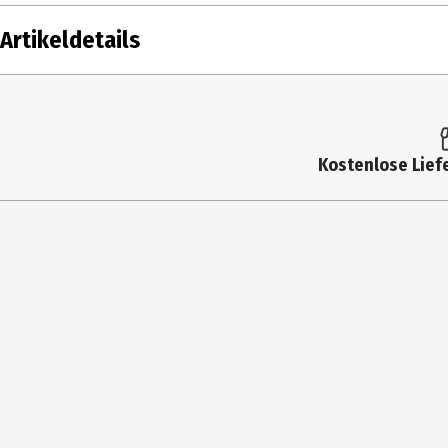
Artikeldetails
Inhalt
Produkttyp
Kostenlose Liefe
Lieferumfang
Hersteller
Herstelleradresse