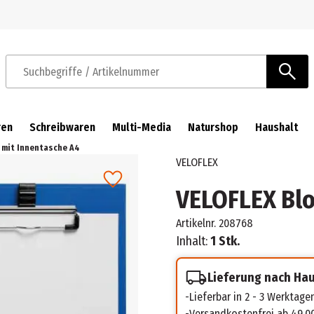
Zur Navigation springen
Zum Hauptinhalt springen
Suchbegriffe / Artikelnummer
ren
Schreibwaren
Multi-Media
Naturshop
Haushalt
 mit Innentasche A4
VELOFLEX
VELOFLEX Bl
Artikelnr.
208768
Inhalt:
1 Stk.
Lieferung nach Ha
Lieferbar in 2 - 3 Werktage
Versandkostenfrei ab 49,0