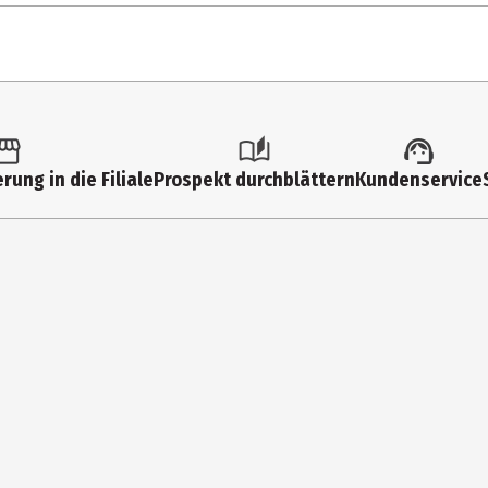
1 Stk.
Mappen
rung in die Filiale
Prospekt durchblättern
Kundenservice
1 Stück
Veloflex Carsten Thormählen GmbH&Co. KG
Heidkamp 1 ,25337 Kölln/Reisiek