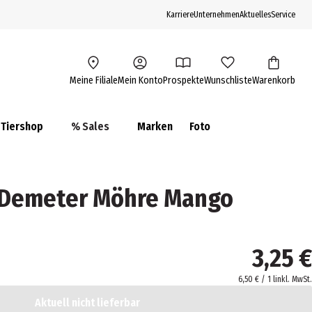
Karriere
Unternehmen
Aktuelles
Service
Meine Filiale
Mein Konto
Prospekte
Wunschliste
Warenkorb
Tiershop
% Sales
Marken
Foto
 Demeter Möhre Mango
3,25 €
6,50 € / 1 l
inkl. MwSt.
Aktuell nicht lieferbar