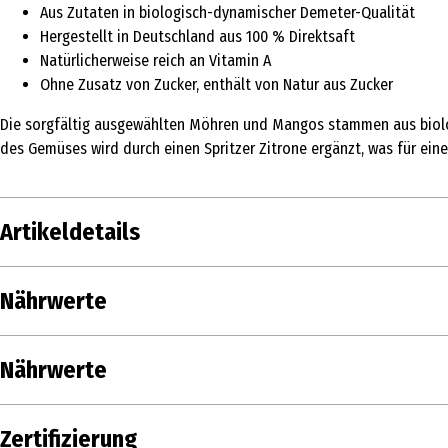
Aus Zutaten in biologisch-dynamischer Demeter-Qualität
Hergestellt in Deutschland aus 100 % Direktsaft
Natürlicherweise reich an Vitamin A
Ohne Zusatz von Zucker, enthält von Natur aus Zucker
Die sorgfältig ausgewählten Möhren und Mangos stammen aus biolo
des Gemüses wird durch einen Spritzer Zitrone ergänzt, was für eine
Artikeldetails
Inhalt
50
Nährwerte
Produkttyp
Sä
Nährwerte je
Nährwerte
Zutaten
Mö
Brennwert
Zertifizierung
EU
Zusammensetzung
Tages
Zertifizierung
Fett in g