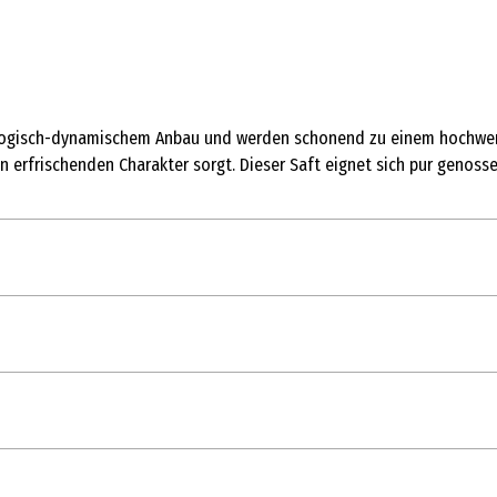
gisch-dynamischem Anbau und werden schonend zu einem hochwertige
n erfrischenden Charakter sorgt. Dieser Saft eignet sich pur genoss
0 ml
fte
hrensaft 67%, Mangomark 30%, Zitronensaft
-Bio
dosis*
% der empfohlenen Tageszufuh