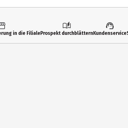
utschland
94%*
hl und trocken lagern.
-ÖKO-007
rung in die Filiale
Prospekt durchblättern
Kundenservice
elkel GmbH
hrstraße 1, DE-29478 Höhbeck
fo@voelkel.bio