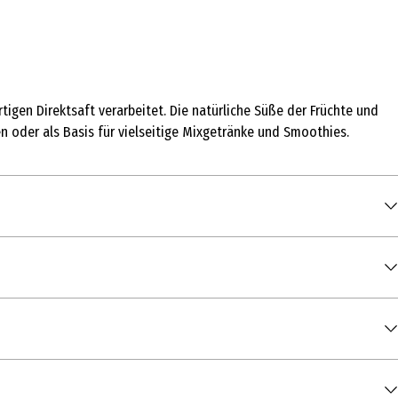
n Direktsaft verarbeitet. Die natürliche Süße der Früchte und
en oder als Basis für vielseitige Mixgetränke und Smoothies.
100 ml
40 kcal / 167 kJ
r**
< 0,5 g