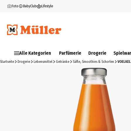
Foto
BabyClub
Lifestyle
Alle Kategorien
Parfümerie
Drogerie
Spielwa
Startseite
Drogerie
Lebensmittel
Getränke
Säfte, Smoothies & Schorlen
VOELKEL