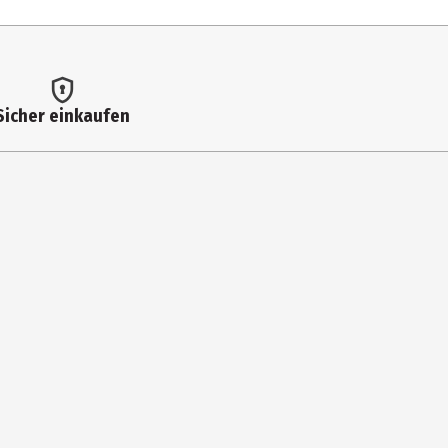
< 0,1 g
8,2 g
Sicher einkaufen
7,5 g
0,7 g
0,06 g