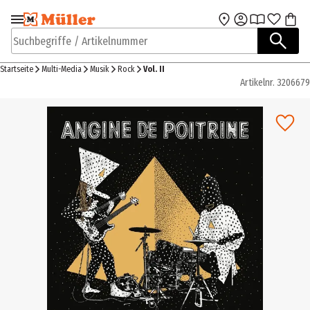
Zur Navigation
Zum Hauptinhalt
springen
springen
Suchbegriffe / Artikelnummer
Startseite
Multi-Media
Musik
Rock
Vol. II
Artikelnr.
3206679