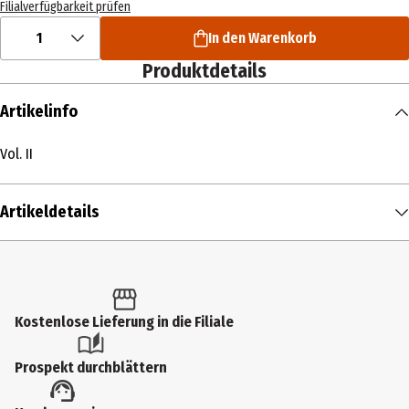
Filialverfügbarkeit prüfen
1
In den Warenkorb
Produktdetails
Artikelinfo
Vol. II
Artikeldetails
Inhalt
1 Stk.
Produkttyp
Kostenlose Lieferung in die Filiale
Multimedia
Prospekt durchblättern
Künstler