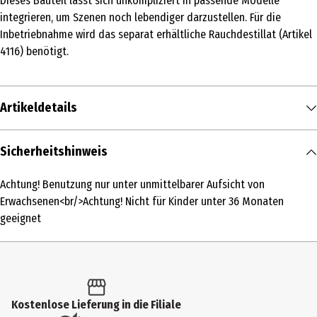
Dieses Bauteil lässt sich unkompliziert in passende Modelle
integrieren, um Szenen noch lebendiger darzustellen. Für die
Inbetriebnahme wird das separat erhältliche Rauchdestillat (Artikel
4116) benötigt.
Artikeldetails
Inhalt
Sicherheitshinweis
1 Stk.
Achtung! Benutzung nur unter unmittelbarer Aufsicht von
Produkttyp
Erwachsenen<br/>Achtung! Nicht für Kinder unter 36 Monaten
Sonstiges Zubehör
geeignet
Spur Modelleisenbahn
H0 - 1:87|Spurunabhängig
Altersempfehlung ab
Kostenlose Lieferung in die Filiale
15 Jahre