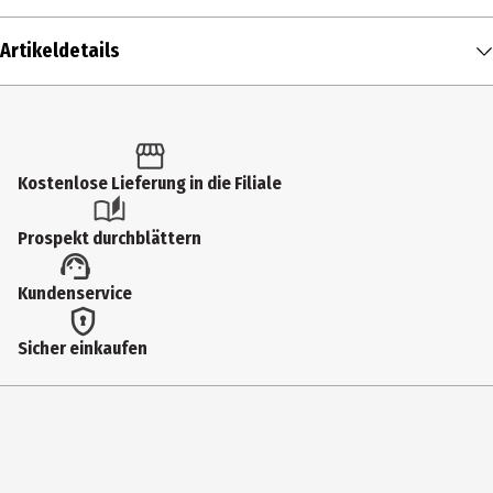
Artikeldetails
Inhalt
1 Stk.
Produkttyp
Kostenlose Lieferung in die Filiale
Interaktive Spielpartner
Prospekt durchblättern
Altersempfehlung ab
Kundenservice
6 Monate
Altersempfehlung bis
Sicher einkaufen
36 Monate
Zielgruppe
Kleinkinder
Hersteller