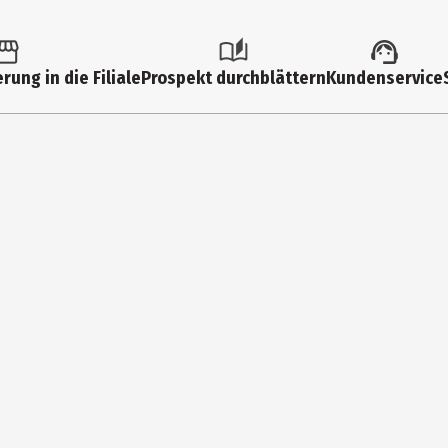
Alcohol denat., Olea Europaea (Olive) Fruit Oil+, Aloe Barbadensis Lea
rung in die Filiale
Prospekt durchblättern
Kundenservice
tearate SE, Silica, Gentiana Septemfida Flower/Leaf/Stem+ Extract, 
t Extract, Ricinus Communis (Castor) Seed Oil+, Olea Europaea (Olive
 Xanthan Gum, Tocopherol, Citric Acid, Pentylene Glycol, Mica, Titan
 Carvone, Citral, Citrus Aurantium Peel Oil, Citrus Limon Peel Oil, Ge
 Album Oil, Terpineol, Terpinolene, Vanillin. [8008390002] +from orga
 Hals und Dekolleté einklopfen. In Kombination mit Sonnenschutz ver