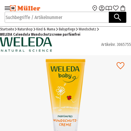
Zur Navigation
Zum Hauptinhalt
springen
springen
Suchbegriffe / Artikelnummer
Startseite
Naturshop
Kind & Mama
Babypflege
Wundschutz
WELEDA Calendula Wundschutzcreme parfümfrei
Artikelnr.
3065755