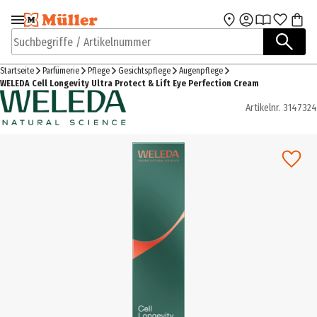
Zur Navigation
Zum Hauptinhalt
springen
springen
Suchbegriffe / Artikelnummer
Startseite
Parfümerie
Pflege
Gesichtspflege
Augenpflege
WELEDA Cell Longevity Ultra Protect & Lift Eye Perfection Cream
Artikelnr.
3147324