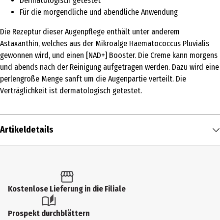
Dermatologisch getestet
Für die morgendliche und abendliche Anwendung
Die Rezeptur dieser Augenpflege enthält unter anderem
Astaxanthin, welches aus der Mikroalge Haematococcus Pluvialis
gewonnen wird, und einen [NAD+] Booster. Die Creme kann morgens
und abends nach der Reinigung aufgetragen werden. Dazu wird eine
perlengroße Menge sanft um die Augenpartie verteilt. Die
Verträglichkeit ist dermatologisch getestet.
Artikeldetails
Inhalt
15 ml
Produkttyp
Kostenlose Lieferung in die Filiale
Creme
Prospekt durchblättern