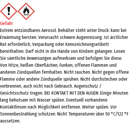
Produkttyp
Haarspray & -lack
Gefahr
Dermatologisch getestet
Extrem entzündbares Aerosol. Behälter steht unter Druck: kann bei
Erwärmung bersten. Verursacht schwere Augenreizung. Ist ärztlicher
Ja
Rat erforderlich, Verpackung oder Kennzeichnungsetikett
Inhaltsstoffe
bereithalten. Darf nicht in die Hände von Kindern gelangen. Lesen
Sie sämtliche Anweisungen aufmerksam und befolgen Sie diese.
Ingredients: Dimethyl Ether, Alcohol Denat.,
Von Hitze, heißen Oberflächen, Funken, offenen Flammen und
Octylacrylamide/Acrylates/Butylaminoethyl Methacrylate
anderen Zündquellen fernhalten. Nicht rauchen. Nicht gegen offene
Copolymer,Aqua/Water/Eau, Aminomethyl Propanol, PEG-12
Flamme oder andere Zündquelle sprühen. Nicht durchstechen oder
Dimethicone,Parfum/Fragrance, Isopropyl Alcohol, VP/VA
verbrennen, auch nicht nach Gebrauch. Augenschutz /
Copolymer, Linalool,Triethyl Citrate, Hexyl Cinnamal,
Gesichtsschutz tragen. BEI KONTAKT MIT DEN AUGEN: Einige Minuten
Citronellol,Macadamia Ternifolia Seed Oil , Benzyl Salicylate,
lang behutsam mit Wasser spülen. Eventuell vorhandene
Citrus Aurantium Peel Oil, Limonene.
Kontaktlinsen nach Möglichkeit entfernen. Weiter spülen. Vor
Anwendungshinweis
Sonnenbestrahlung schützen. Nicht Temperaturen über 50 °C/122 °F
Sprühe gleichmäßig aus einer Entfernung von 30 cm auf Dein Haar,
aussetzen.
schütze dabei Deine Augen