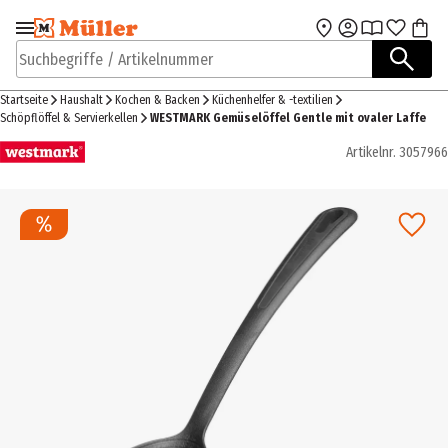
Zur Navigation
Zum Hauptinhalt
springen
springen
Suchbegriffe / Artikelnummer
Startseite
Haushalt
Kochen & Backen
Küchenhelfer & -textilien
Schöpflöffel & Servierkellen
WESTMARK Gemüselöffel Gentle mit ovaler Laffe
Artikelnr.
3057966