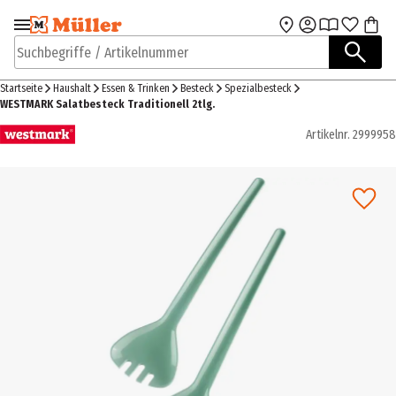
Zur Navigation
Zum Hauptinhalt
springen
springen
Suchbegriffe / Artikelnummer
Startseite
Haushalt
Essen & Trinken
Besteck
Spezialbesteck
WESTMARK Salatbesteck Traditionell 2tlg.
Artikelnr.
2999958