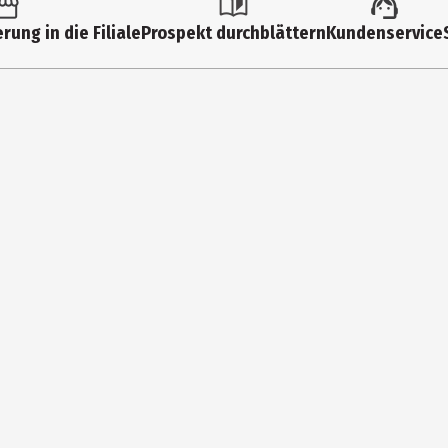
Salz- & Pfefferstreuer
rung in die Filiale
Prospekt durchblättern
Kundenservice
6.8 cm
190 ml
172 g
silber/schwarz
Glas, Edelstahl, Polypropylen, Polystyrol
Handwäsche empfohlen
Westmark GmbH
Bielefelder Str. 125, DE-57368 Lenesadt
info@westmark.de