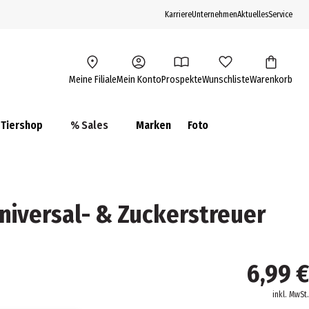
Karriere
Unternehmen
Aktuelles
Service
Meine Filiale
Mein Konto
Prospekte
Wunschliste
Warenkorb
Tiershop
% Sales
Marken
Foto
iversal- & Zuckerstreuer
6,99 €
inkl. MwSt.