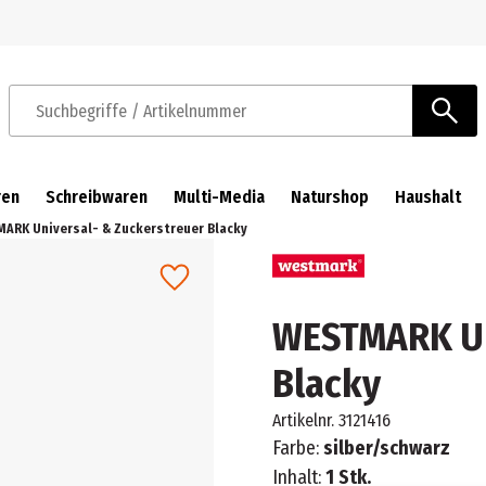
Zur Navigation springen
Zum Hauptinhalt springen
Suchbegriffe / Artikelnummer
ren
Schreibwaren
Multi-Media
Naturshop
Haushalt
ARK Universal- & Zuckerstreuer Blacky
WESTMARK Un
Blacky
Artikelnr.
3121416
Farbe:
silber/schwarz
Inhalt:
1 Stk.