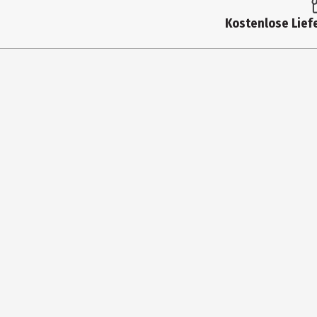
Produkttyp
Kostenlose Liefe
Durchmesser
Fassungsvermögen
Gewicht
Farbe
Materialdetails
Pflegehinweis
Hersteller
Herstelleradresse
Kontaktmöglichkeit