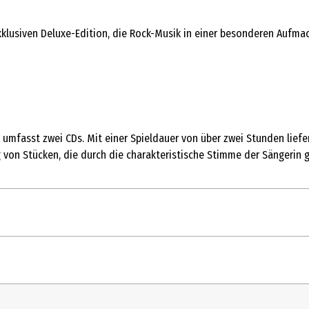
exklusiven Deluxe-Edition, die Rock-Musik in einer besonderen Aufma
 umfasst zwei CDs. Mit einer Spieldauer von über zwei Stunden liefe
 von Stücken, die durch die charakteristische Stimme der Sängerin g
Anteroom Of Death
Until My Last Breath
Naiad
1 Stk.