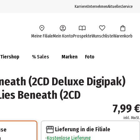
Karriere
Unternehmen
Aktuelles
Service
Meine Filiale
Mein Konto
Prospekte
Wunschliste
Warenkorb
Tiershop
% Sales
Marken
Foto
neath (2CD Deluxe Digipak)
 Lies Beneath (2CD
7,99 €
inkl. MwSt.
Lieferung in die Filiale
use
Kostenlose Lieferung
n