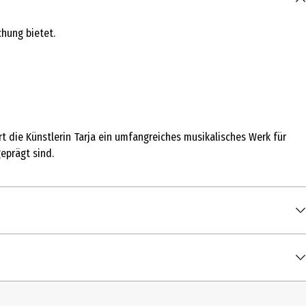
chung bietet.
rt die Künstlerin Tarja ein umfangreiches musikalisches Werk für
eprägt sind.
00:04:44
00:04:25
00:07:09