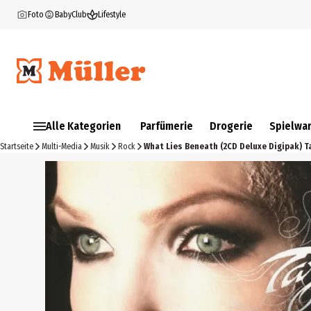
Foto
BabyClub
Lifestyle
Alle Kategorien
Parfümerie
Drogerie
Spielwa
Startseite
Multi-Media
Musik
Rock
What Lies Beneath (2CD Deluxe Digipak) T