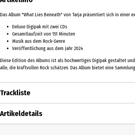
Das Album "What Lies Beneath" von Tarja präsentiert sich in einer 
Deluxe Digipak mit zwei CDs
Gesamtlaufzeit von 151 Minuten
Musik aus dem Rock-Genre
Veröffentlichung aus dem Jahr 2024
Diese Edition des Albums ist als hochwertiges Digipak gestaltet und
alle, die kraftvollen Rock schätzen. Das Album bietet eine Sammlung
Trackliste
DISK
1
Tarja / Van Canto
Artikeldetails
1
2
Tarja
3
Tarja / Nyman, Marzy
Inhalt