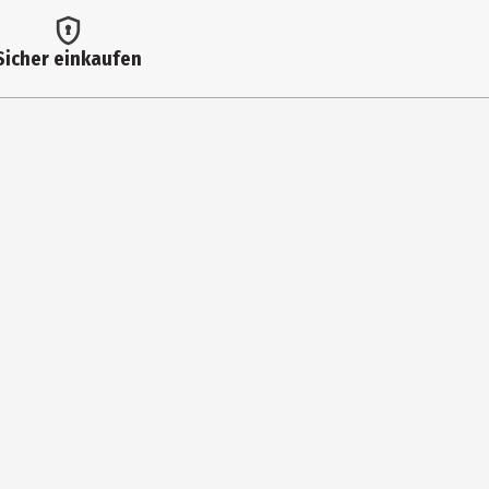
00:04:42
00:05:28
Sicher einkaufen
00:04:37
00:06:36
00:04:25
00:04:41
00:04:42
00:04:17
00:05:16
00:04:52
00:07:35
n)
00:04:42
00:04:28