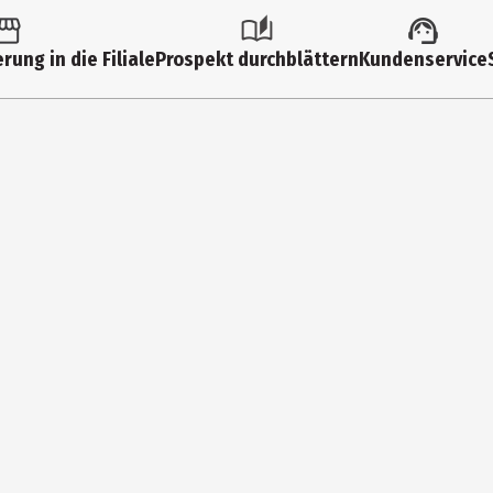
Dark Star
Multimedia
Underneath
rung in die Filiale
Prospekt durchblättern
Kundenservice
Tarja
Little Lies
Still of the Night
EARMUSIC
Rivers of Lust
151
In for a Kill
CD
I Feel Immortal
Rock international
We Are
Falling Awake
2
The Archives of Lost Dreams
Edel Music & Entertainment GmbH
Crimson Deep
Neumühlen 17, Hamburg, 22763, Germany
https://www.edel.com
Dark Star (Tarja Vocal Versio
Montañas de Silencio