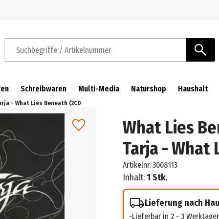
Zur Navigation springen
Zum Hauptinhalt springen
Suchbegriffe / Artikelnummer
ren
Schreibwaren
Multi-Media
Naturshop
Haushalt
arja - What Lies Beneath (2CD
What Lies Be
Tarja - What
Artikelnr.
3008113
Inhalt:
1 Stk.
Lieferung nach Ha
Lieferbar in 2 - 3 Werktage