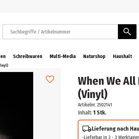
Zur Navigation springen
Zum Hauptinhalt springen
Suchbegriffe / Artikelnummer
ren
Schreibwaren
Multi-Media
Naturshop
Haushalt
inyl)
When We All 
(Vinyl)
Artikelnr.
2502141
Inhalt:
1 Stk.
Lieferung nach Ha
Lieferbar in 2 - 3 Werktage