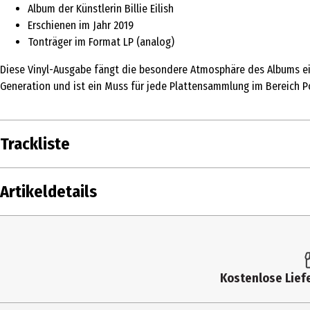
Album der Künstlerin Billie Eilish
Erschienen im Jahr 2019
Tonträger im Format LP (analog)
Diese Vinyl-Ausgabe fängt die besondere Atmosphäre des Albums ein
Generation und ist ein Muss für jede Plattensammlung im Bereich P
Trackliste
DISK
1
Eilish, Billie
Artikeldetails
1
2
Eilish, Billie
3
Eilish, Billie
Inhalt
1 S
4
Eilish, Billie
Produkttyp
Mu
5
Eilish, Billie
Kostenlose Liefe
Künstler
Bil
6
Eilish, Billie