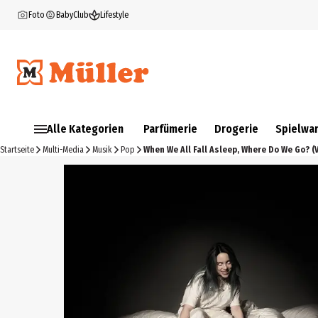
Foto
BabyClub
Lifestyle
Alle Kategorien
Parfümerie
Drogerie
Spielwa
Startseite
Multi-Media
Musik
Pop
When We All Fall Asleep, Where Do We Go? (V