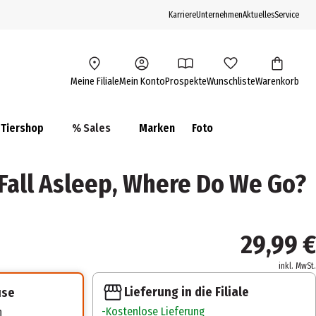
Karriere
Unternehmen
Aktuelles
Service
Meine Filiale
Mein Konto
Prospekte
Wunschliste
Warenkorb
Tiershop
% Sales
Marken
Foto
Fall Asleep, Where Do We Go?
29,99 €
inkl. MwSt.
Lieferung in die Filiale
use
Kostenlose Lieferung
n