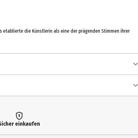
etablierte die Künstlerin als eine der prägenden Stimmen ihrer
00:00:14
00:03:14
00:04:04
n
00:03:01
00:02:49
Sicher einkaufen
00:03:42