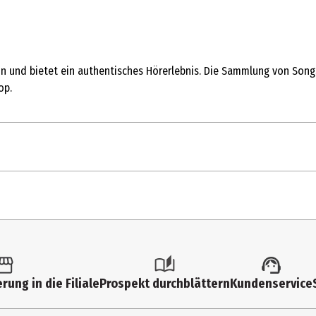
 und bietet ein authentisches Hörerlebnis. Die Sammlung von Songs 
op.
!!!!!!!
bad guy
xanny
tk.
you should see me in a crow
ltimedia
all the good girls go to hell
rung in die Filiale
Prospekt durchblättern
Kundenservice
lie Eilish
wish you were gay