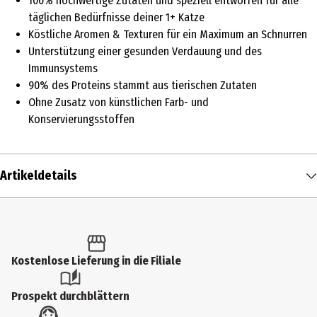
100% hochwertige Zutaten und speziell entworfen für alle
täglichen Bedürfnisse deiner 1+ Katze
Köstliche Aromen & Texturen für ein Maximum an Schnurren
Unterstützung einer gesunden Verdauung und des
Immunsystems
90% des Proteins stammt aus tierischen Zutaten
Ohne Zusatz von künstlichen Farb- und
Konservierungsstoffen
Artikeldetails
Inhalt
6.8 kg
/ 6800 g
Produkttyp
Kostenlose Lieferung in die Filiale
Nassfutter
Prospekt durchblättern
Fütterungsempfehlung