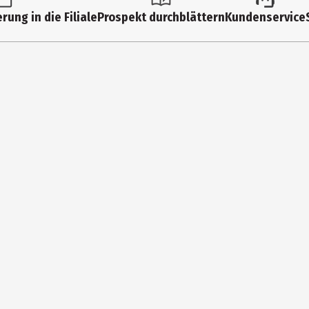
rung in die Filiale
Prospekt durchblättern
Kundenservice
àrl. a subsidiary of Helen of Troy
Chaux 4, 1030 Bussigny sur Lausanne, Switzerland
er@helenoftroy.com