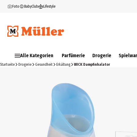
Foto
BabyClub
Lifestyle
Alle Kategorien
Parfümerie
Drogerie
Spielwa
Startseite
Drogerie
Gesundheit
Erkältung
WICK Dampfinhalator