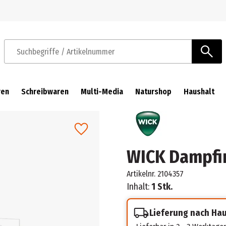
Zur Navigation springen
Zum Hauptinhalt springen
Suchbegriffe / Artikelnummer
ren
Schreibwaren
Multi-Media
Naturshop
Haushalt
WICK Dampfi
Artikelnr.
2104357
Inhalt:
1 Stk.
Lieferung nach Ha