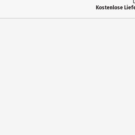
Kostenlose Liefe
Inhaltsstoffe
-
Hersteller
Kaz Europe S
Herstelleradresse
Route de la 
Kontaktmöglichkeit
kundencent