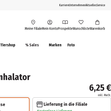
Karriere
Unternehmen
Aktuelles
Service
Meine Filiale
Mein Konto
Prospekte
Wunschliste
Warenkorb
Tiershop
% Sales
Marken
Foto
nhalator
6,25 €
inkl. MwSt.
Lieferung in die Filiale
use