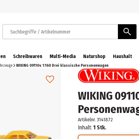
Zur Navigation springen
Zum Hauptinhalt springen
Suchbegriffe / Artikelnummer
ren
Schreibwaren
Multi-Media
Naturshop
Haushalt
ahrzeuge
WIKING 091104 1:160 Drei klassische Personenwagen
WIKING 09110
Personenwa
Artikelnr.
3141872
Inhalt:
1 Stk.