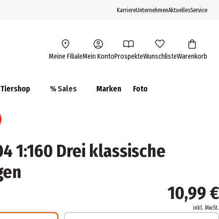
Karriere
Unternehmen
Aktuelles
Service
Meine Filiale
Mein Konto
Prospekte
Wunschliste
Warenkorb
Tiershop
% Sales
Marken
Foto
4 1:160 Drei klassische
gen
10,99 €
inkl. MwSt.