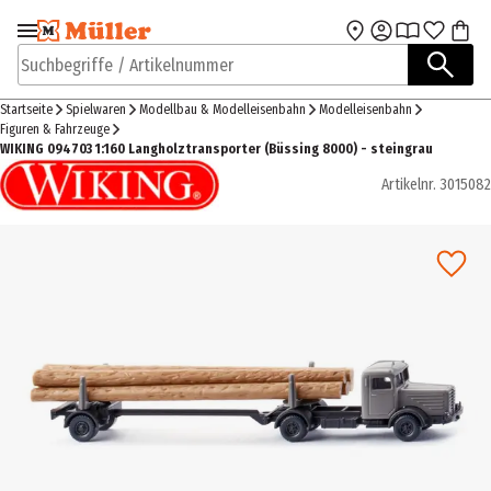
Zur Navigation
Zum Hauptinhalt
springen
springen
Suchbegriffe / Artikelnummer
Startseite
Spielwaren
Modellbau & Modelleisenbahn
Modelleisenbahn
Figuren & Fahrzeuge
WIKING 094703 1:160 Langholztransporter (Büssing 8000) - steingrau
Artikelnr.
3015082