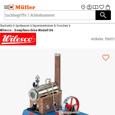
Zur Navigation
Zum Hauptinhalt
springen
springen
Suchbegriffe / Artikelnummer
Startseite
Spielwaren
Experimentieren & Forschen
Wilesco - Dampfmaschine Modell D6
Artikelnr.
156057