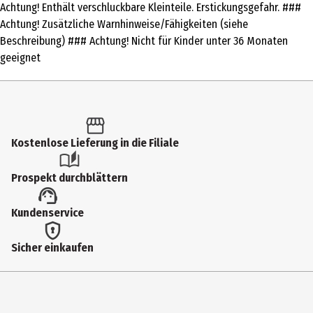
Achtung! Enthält verschluckbare Kleinteile. Erstickungsgefahr. ###
Produkttyp
Achtung! Zusätzliche Warnhinweise/Fähigkeiten (siehe
Grundgeräte
Beschreibung) ### Achtung! Nicht für Kinder unter 36 Monaten
geeignet
Altersempfehlung ab
14 Jahre
Artikelnummer des Herstellers
00006
Kostenlose Lieferung in die Filiale
Materialdetails
Prospekt durchblättern
Metall (Hauptsächlich)
Zielgruppe
Kundenservice
Erwachsene|Jugendliche
Sicher einkaufen
Hersteller
Wilhelm Schröder GmbH&Co.KG
Herstelleradresse