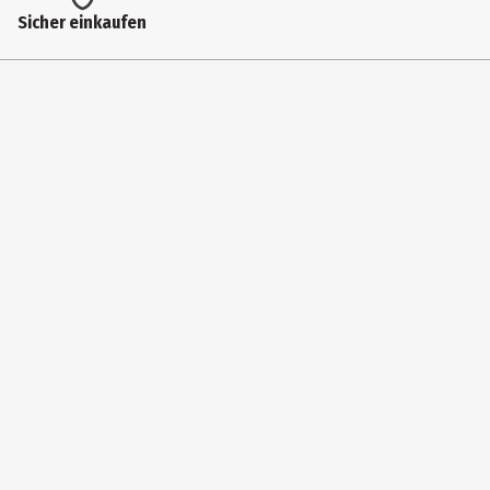
Gewicht
Sicher einkaufen
42 g
Höhe
12 cm
Materialdetails
Silikon
Tiefe
3 cm
Hersteller
MAGS Vertriebs GmbH
Herstelleradresse
Stuttgarter Straße 20, DE-75395 Ostelsheim
Kontaktmöglichkeit
contact@winkee-design.com