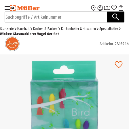
Zur Navigation
Zum Hauptinhalt
springen
springen
Suchbegriffe / Artikelnummer
Startseite
Haushalt
Kochen & Backen
Küchenhelfer & -textilien
Spezialhelfer
Winkee Glasmarkierer Vogel 6er Set
Artikelnr.
2816944