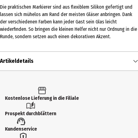
Die praktischen Markierer sind aus flexiblem Silikon gefertigt und
lassen sich mühelos am Rand der meisten Gläser anbringen. Dank
der verschiedenen Farben kann jeder Gast sein Glas leicht
wiederfinden. So bringen die kleinen Helfer nicht nur Ordnung in die
Runde, sondern setzen auch einen dekorativen Akzent.
Artikeldetails
Inhalt
1 Stk.
Produkttyp
Kostenlose Lieferung in die Filiale
Spezialhelfer (Sammelkategorie)
Prospekt durchblättern
Breite
Kundenservice
9 cm