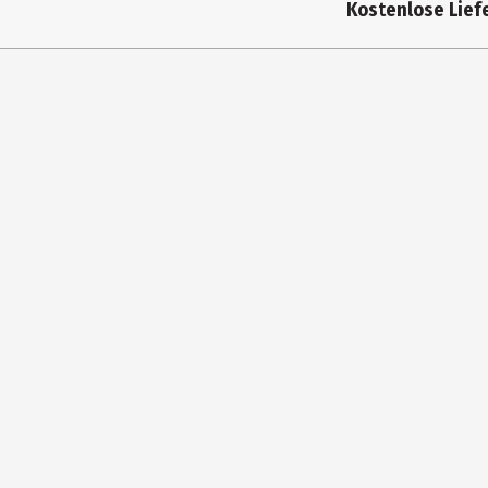
Kostenlose Liefe
Farbe
Materialdetails
Hersteller
Herstelleradresse
Kontaktmöglichkeit