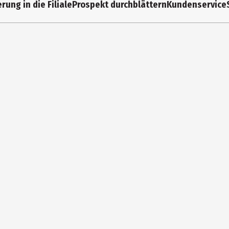
rung in die Filiale
Prospekt durchblättern
Kundenservice
weiß
Silikon
MAGS Vertriebs GmbH
Stuttgarter Str. 20, DE-75395 Ostelsheim
contact@winkee-design.com