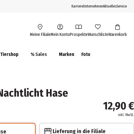
Karriere
Unternehmen
Aktuelles
Service
Meine Filiale
Mein Konto
Prospekte
Wunschliste
Warenkorb
Tiershop
% Sales
Marken
Foto
Nachtlicht Hase
12,90 €
inkl. MwSt.
Lieferung in die Filiale
use