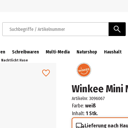
Zur Navigation springen
Zum Hauptinhalt springen
Suchbegriffe / Artikelnummer
ren
Schreibwaren
Multi-Media
Naturshop
Haushalt
 Nachtlicht Hase
Winkee Mini 
Artikelnr.
3096067
Farbe:
weiß
Inhalt:
1 Stk.
Lieferung nach Ha