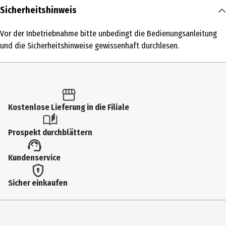
Inhalt
Sicherheitshinweis
1 Stk.
Vor der Inbetriebnahme bitte unbedingt die Bedienungsanleitung
Produkttyp
und die Sicherheitshinweise gewissenhaft durchlesen.
Lampen
Breite
9 cm
Kostenlose Lieferung in die Filiale
Farbe
Weiß, Gelb
Prospekt durchblättern
Höhe
Kundenservice
13 cm
Materialdetails
Sicher einkaufen
Silikon
Tiefe