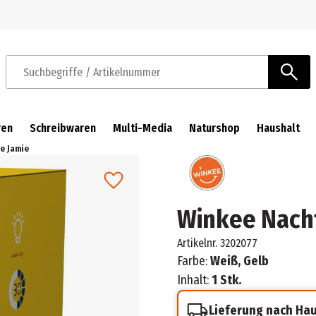
Zur Navigation springen
Zum Hauptinhalt springen
Suchbegriffe / Artikelnummer
ren
Schreibwaren
Multi-Media
Naturshop
Haushalt
e Jamie
Winkee Nacht
Artikelnr.
3202077
Farbe:
Weiß, Gelb
Inhalt:
1 Stk.
Lieferung nach Ha