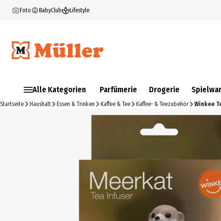
Foto
BabyClub
Lifestyle
Alle Kategorien
Parfümerie
Drogerie
Spielwa
Startseite
Haushalt
Essen & Trinken
Kaffee & Tee
Kaffee- & Teezubehör
Winkee T