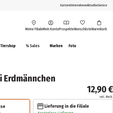
Karriere
Unternehmen
Aktuelles
Service
Meine Filiale
Mein Konto
Prospekte
Wunschliste
Warenkorb
Tiershop
% Sales
Marken
Foto
Ei Erdmännchen
12,90 €
inkl. MwSt.
Lieferung in die Filiale
use