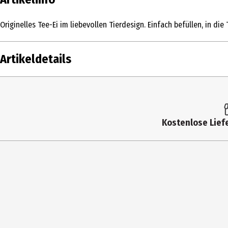
Originelles Tee-Ei im liebevollen Tierdesign. Einfach befüllen, in d
Artikeldetails
Inhalt
Produkttyp
Kostenlose Liefe
Breite
Höhe
Materialdetails
Tiefe
Hersteller