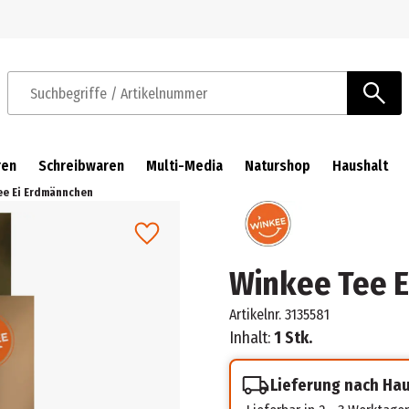
Zur Navigation springen
Zum Hauptinhalt springen
Suchbegriffe / Artikelnummer
ren
Schreibwaren
Multi-Media
Naturshop
Haushalt
ee Ei Erdmännchen
Winkee Tee 
Artikelnr.
3135581
Inhalt:
1 Stk.
Lieferung nach Ha