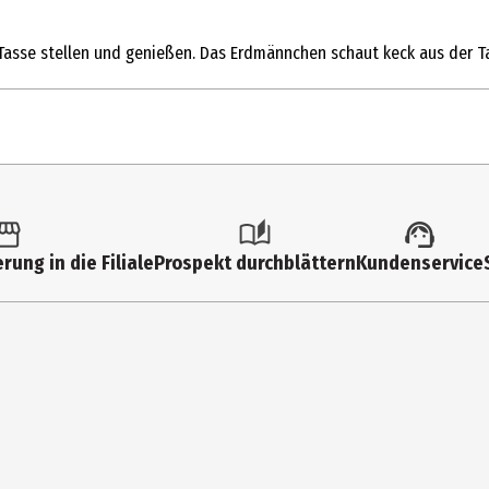
ie Tasse stellen und genießen. Das Erdmännchen schaut keck aus der T
1 Stk.
Teezubehör
rung in die Filiale
Prospekt durchblättern
Kundenservice
10 cm
16 cm
Silikon
6 cm
MAGS Vertriebs GmbH