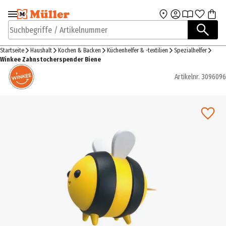
Zur Navigation
Zum Hauptinhalt
springen
springen
Suchbegriffe / Artikelnummer
Startseite
Haushalt
Kochen & Backen
Küchenhelfer & -textilien
Spezialhelfer
Winkee Zahnstocherspender Biene
Artikelnr.
3096096