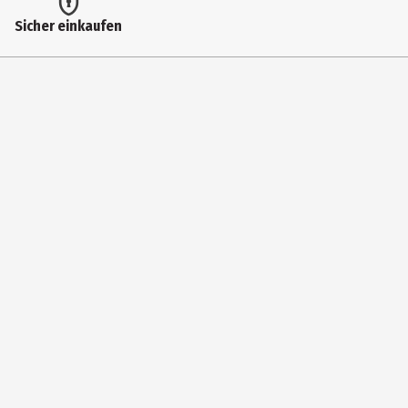
Höhe
Sicher einkaufen
9 cm
Materialdetails
Kunststoff
Tiefe
9 cm
Hersteller
MAGS Vertriebs GmbH
Herstelleradresse
Stuttgarter Str. 20, DE-75395 Ostelsheim
Kontaktmöglichkeit
contact@winkee-design.com