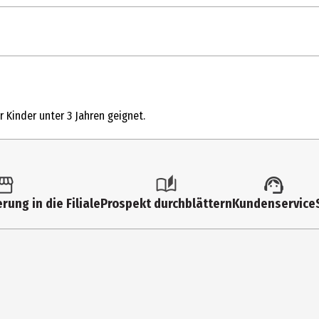
1 Stk.
Kleinspielzeug
 Kinder unter 3 Jahren geignet.
6 Jahre
6069429
Grundschüler|Jugendliche
rung in die Filiale
Prospekt durchblättern
Kundenservice
Spin Master International B.V.
Kingsfordweg 151 1043GR Amsterdam
https://www.spinmaster.com/