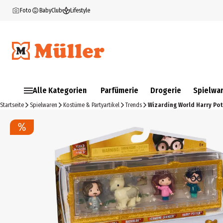
Foto
BabyClub
Lifestyle
Alle Kategorien
Parfümerie
Drogerie
Spielwa
Startseite
Spielwaren
Kostüme & Partyartikel
Trends
Wizarding World Harry Po