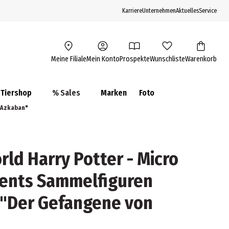
Karriere
Unternehmen
Aktuelles
Service
Meine Filiale
Mein Konto
Prospekte
Wunschliste
Warenkorb
Tiershop
% Sales
Marken
Foto
 Azkaban"
rld Harry Potter - Micro
ents Sammelfiguren
"Der Gefangene von