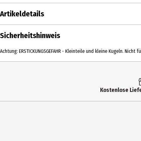
Artikeldetails
Inhalt
Sicherheitshinweis
Produkttyp
Achtung: ERSTICKUNGSGEFAHR - Kleinteile und kleine Kugeln. Nicht für
Altersempfehlung ab
Artikelnummer des Herstellers
Zielgruppe
Kostenlose Liefe
Hersteller
Herstelleradresse
Kontaktmöglichkeit