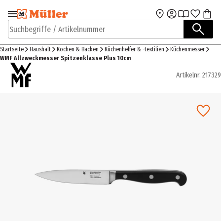
Zur Navigation
Zum Hauptinhalt
springen
springen
Suchbegriffe / Artikelnummer
Startseite
Haushalt
Kochen & Backen
Küchenhelfer & -textilien
Küchenmesser
WMF Allzweckmesser Spitzenklasse Plus 10cm
Artikelnr.
217329