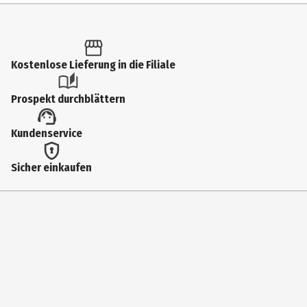
Inhalt
1 Stk.
Produkttyp
Kostenlose Lieferung in die Filiale
Küchenmesser
Prospekt durchblättern
Gewicht
Kundenservice
197 g
Höhe
Sicher einkaufen
20 cm
Lieferumfang
1x Brotmesser 20cm
Materialdetails
Edelstahl / Kunststoff
Hersteller