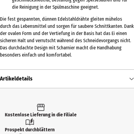
die Reinigung in der Spülmaschine geeignet.
Die fest gespannten, dünnen Edelstahldrähte gleiten mühelos
durch das Lebensmittel und sorgen für saubere Schnittkanten. Dank
der ovalen Form und der Vertiefung in der Basis hat das Ei einen
sicheren Halt und verrutscht während des Schneidevorgangs nicht.
Das durchdachte Design mit Scharnier macht die Handhabung
besonders einfach und komfortabel.
Artikeldetails
Inhalt
1 Stk.
Produkttyp
Kostenlose Lieferung in die Filiale
Spezialhelfer (Sammelkategorie)
Prospekt durchblättern