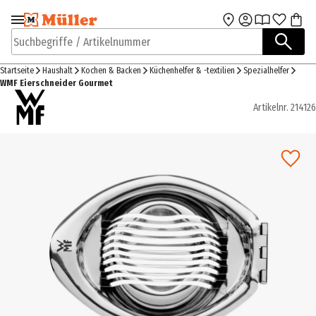
Zur Navigation
Zum Hauptinhalt
springen
springen
Suchbegriffe / Artikelnummer
Startseite
Haushalt
Kochen & Backen
Küchenhelfer & -textilien
Spezialhelfer
WMF Eierschneider Gourmet
Artikelnr.
214126