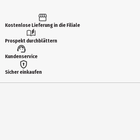
Inhalt
1 Stk.
Produkttyp
Kostenlose Lieferung in die Filiale
Isolierbecher
Prospekt durchblättern
Sonderfunktion
Kundenservice
360° Trinköffnung, auslaufsicherer Verschluss
Fassungsvermögen
Sicher einkaufen
0.35 l
Gewicht
318 g
Farbe
anthrazit matt
Hersteller