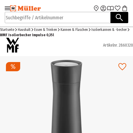
Zur Navigation
Zum Hauptinhalt
springen
springen
Suchbegriffe / Artikelnummer
Startseite
Haushalt
Essen & Trinken
Kannen & Flaschen
Isolierkannen & -becher
WMF Isolierbecher Impulse 0,35l
Artikelnr.
2860320