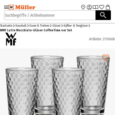
Zur Navigation
Zum Hauptinhalt
springen
springen
Suchbegriffe / Artikelnummer
Startseite
Haushalt
Essen & Trinken
Gläser
Kaffee- & Teegläser
WMF Latte Macchiato-Gläser CoffeeTime 4er Set
Artikelnr.
2178608