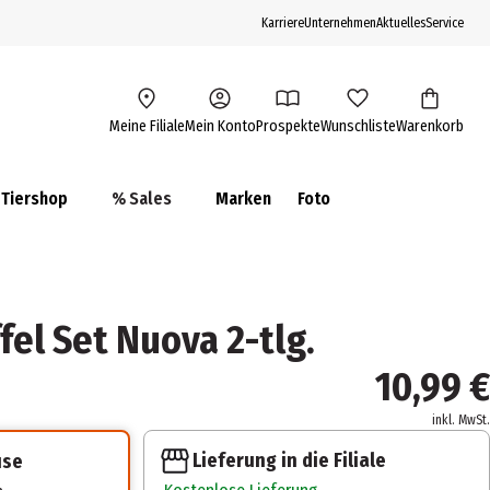
Karriere
Unternehmen
Aktuelles
Service
Meine Filiale
Mein Konto
Prospekte
Wunschliste
Warenkorb
Tiershop
% Sales
Marken
Foto
el Set Nuova 2-tlg.
10,99 €
inkl. MwSt.
Lieferung in die Filiale
use