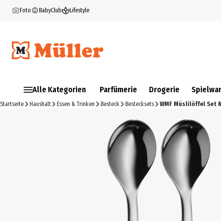
Foto
BabyClub
Lifestyle
Alle Kategorien
Parfümerie
Drogerie
Spielwa
Startseite
Haushalt
Essen & Trinken
Besteck
Bestecksets
WMF Müslilöffel Set N