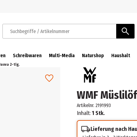
Zur Navigation springen
Zum Hauptinhalt springen
Suchbegriffe / Artikelnummer
ren
Schreibwaren
Multi-Media
Naturshop
Haushalt
uova 2-tlg.
WMF Müslilöff
Artikelnr.
2191993
Inhalt:
1 Stk.
Lieferung nach Ha