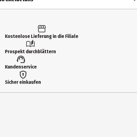
Inhalt
1 Stk.
Produkttyp
Kostenlose Lieferung in die Filiale
Sandwichmaker
Prospekt durchblättern
Breite
Kundenservice
23.6 cm
Höhe
Sicher einkaufen
8.8 cm
Lieferumfang
Sandwichtoaster
Modellnummer
0415150011