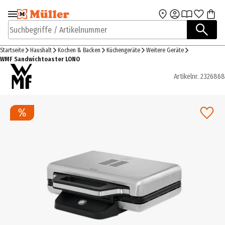
Zur Navigation
Zum Hauptinhalt
springen
springen
Suchbegriffe / Artikelnummer
Startseite
Haushalt
Kochen & Backen
Küchengeräte
Weitere Geräte
WMF Sandwichtoaster LONO
Artikelnr.
2326868