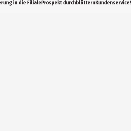
rung in die Filiale
Prospekt durchblättern
Kundenservice
0 W
x Spiralschneider, 1x Rezeptheft, 1x Spülbürste
7.5 cm
2.6 cm
2.5 cm
MF Business Unit Consumer GmbH
MF Platz 1, DE-73312 Geislingen an der Steige
ontact@wmf.com