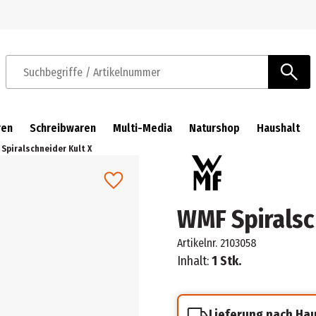
Zur Navigation springen
Zum Hauptinhalt springen
Suchbegriffe / Artikelnummer
ren
Schreibwaren
Multi-Media
Naturshop
Haushalt
Spiralschneider Kult X
WMF Spiralsc
Artikelnr.
2103058
Inhalt:
1 Stk.
Lieferung nach Ha