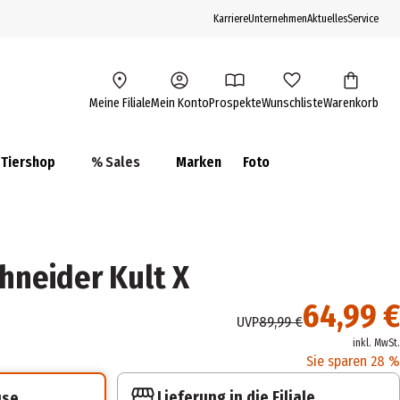
Karriere
Unternehmen
Aktuelles
Service
Meine Filiale
Mein Konto
Prospekte
Wunschliste
Warenkorb
Tiershop
% Sales
Marken
Foto
hneider Kult X
64,99 €
UVP
89,99 €
inkl. MwSt.
Sie sparen 28 %
Lieferung in die Filiale
use