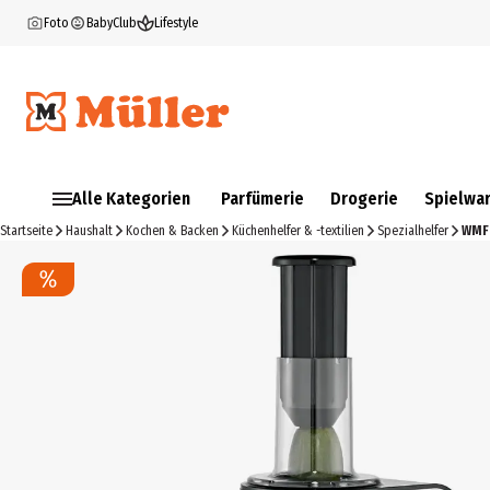
Foto
BabyClub
Lifestyle
Alle Kategorien
Parfümerie
Drogerie
Spielwa
Startseite
Haushalt
Kochen & Backen
Küchenhelfer & -textilien
Spezialhelfer
WMF 