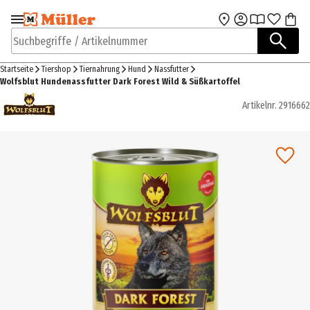
Zur Navigation
Zum Hauptinhalt
springen
springen
Suchbegriffe / Artikelnummer
Startseite
Tiershop
Tiernahrung
Hund
Nassfutter
Wolfsblut Hundenassfutter Dark Forest Wild & Süßkartoffel
Artikelnr.
2916662