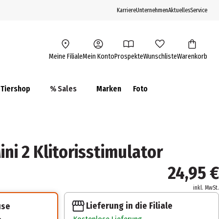
Karriere
Unternehmen
Aktuelles
Service
Meine Filiale
Mein Konto
Prospekte
Wunschliste
Warenkorb
Tiershop
% Sales
Marken
Foto
i 2 Klitorisstimulator
24,95 €
inkl. MwSt.
Lieferung in die Filiale
use