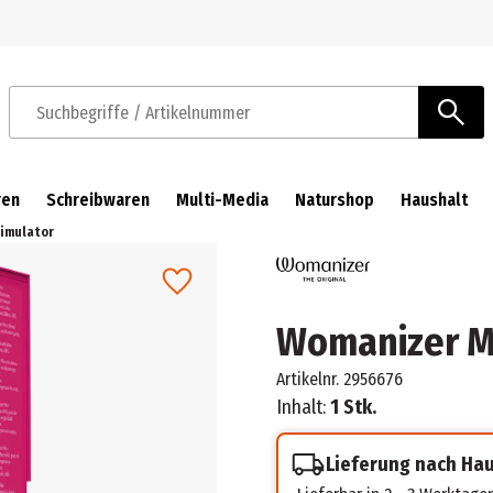
Zur Navigation springen
Zum Hauptinhalt springen
Suchbegriffe / Artikelnummer
ren
Schreibwaren
Multi-Media
Naturshop
Haushalt
timulator
Womanizer Min
Artikelnr.
2956676
Inhalt:
1 Stk.
Lieferung nach Ha