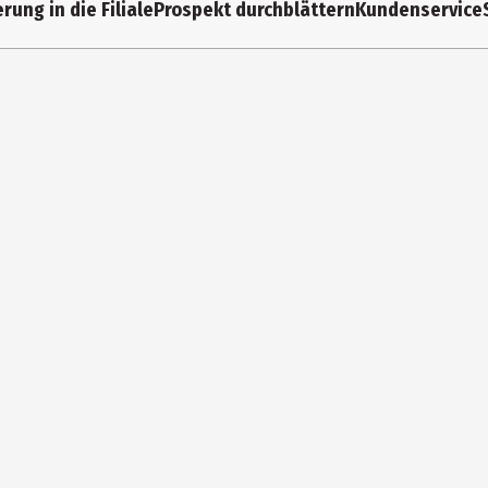
rung in die Filiale
Prospekt durchblättern
Kundenservice
Damen|Herren|Unisex
Lovehoney Group Germany GmbH
Friedenstraße 91a, 10249 Berlin
https://www.lovehoneygroup.com/