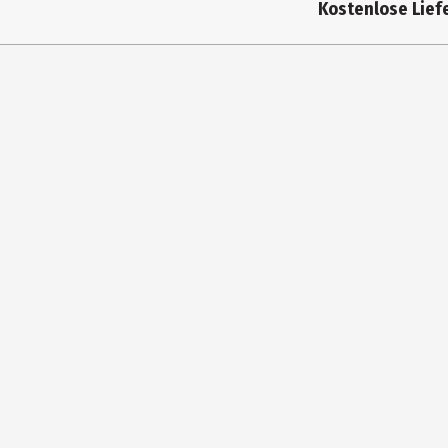
Kostenlose Liefe
Zielgruppe
Hersteller
Herstelleradresse
Kontaktmöglichkeit