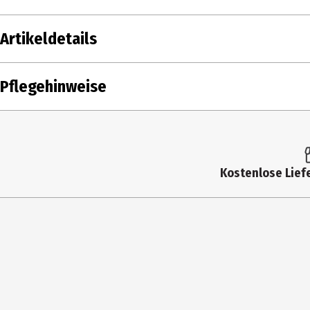
Artikeldetails
Inhalt
Pflegehinweise
Produkttyp
Farbnummer
Farbe
Kostenlose Liefe
Materialdetails
Hersteller
Herstelleradresse
Kontaktmöglichkeit