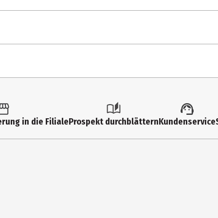
25 g
Strickgarne
301
silber
rung in die Filiale
Prospekt durchblättern
Kundenservice
85% Polyester, 15% Polyamid
Langendorf&Keller GmbH
Dr.-Rudolf-Eberle-Straße 45, 79774 Albbruck
info@langendorf-keller.de