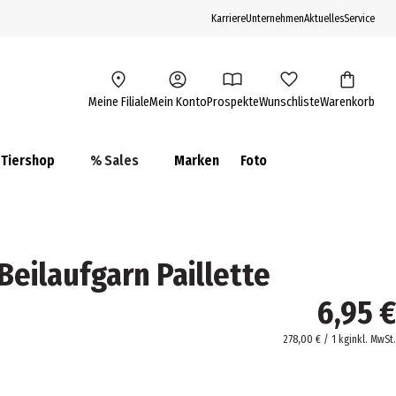
Karriere
Unternehmen
Aktuelles
Service
Meine Filiale
Mein Konto
Prospekte
Wunschliste
Warenkorb
Tiershop
% Sales
Marken
Foto
Beilaufgarn Paillette
6,95 €
278,00 € / 1 kg
inkl. MwSt.