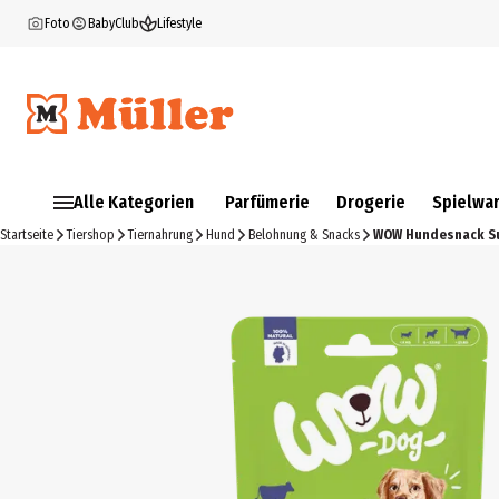
Foto
BabyClub
Lifestyle
Alle Kategorien
Parfümerie
Drogerie
Spielwa
Startseite
Tiershop
Tiernahrung
Hund
Belohnung & Snacks
WOW Hundesnack Sup