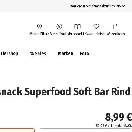
Karriere
Unternehmen
Aktuelles
Service
Meine Filiale
Mein Konto
Prospekte
Wunschliste
Warenkorb
Tiershop
% Sales
Marken
Foto
ack Superfood Soft Bar Rind
8,99 €
59,93 € / 1 kg
inkl. MwSt.