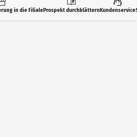
 Snacks
rung in die Filiale
Prospekt durchblättern
Kundenservice
er sollte Ihrem Hund immer zur Verfügung stehen. 2-5 Stück pro Tag.
tter
 an einem trockenen Platz bei Zimmertemperatur.
,2%, Rohfett 14,5%, Rohasche 5,5%, Rohfaser 1,9%, Feuchtigkeit 14,
ch, 10% Kürbis, 5% pflanzliches Glycerin.
kg)|Mittel (11-25 kg)|Groß (ab 26 kg)
13