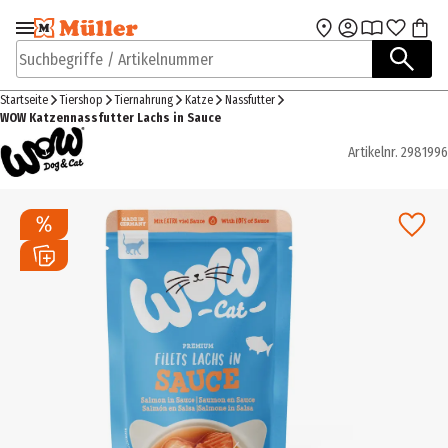
Zur Navigation
Zum Hauptinhalt
springen
springen
Suchbegriffe / Artikelnummer
Startseite
Tiershop
Tiernahrung
Katze
Nassfutter
WOW Katzennassfutter Lachs in Sauce
Artikelnr.
2981996