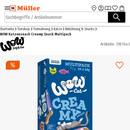
Zur Navigation
Zum Hauptinhalt
springen
springen
Suchbegriffe / Artikelnummer
Startseite
Tiershop
Tiernahrung
Katze
Belohnung & Snacks
WOW Katzensnack Creamy Snack Multipack
Artikelnr.
3187643