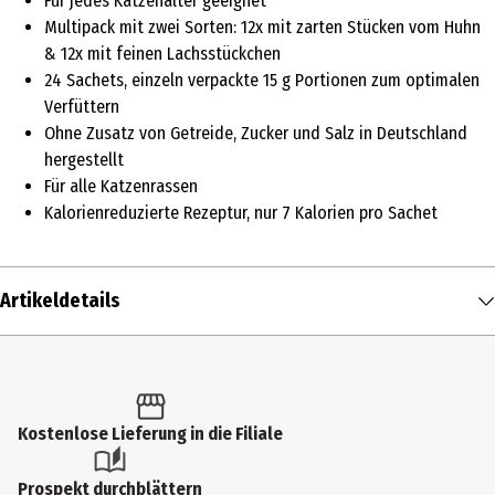
Für jedes Katzenalter geeignet
Multipack mit zwei Sorten: 12x mit zarten Stücken vom Huhn
& 12x mit feinen Lachsstückchen
24 Sachets, einzeln verpackte 15 g Portionen zum optimalen
Verfüttern
Ohne Zusatz von Getreide, Zucker und Salz in Deutschland
hergestellt
Für alle Katzenrassen
Kalorienreduzierte Rezeptur, nur 7 Kalorien pro Sachet
Artikeldetails
Inhalt
384 g
Produkttyp
Kostenlose Lieferung in die Filiale
Belohnung & Snacks
Prospekt durchblättern