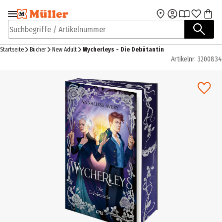
Zur Navigation
Zum Hauptinhalt
springen
springen
Suchbegriffe / Artikelnummer
Startseite
Bücher
New Adult
Wycherleys - Die Debütantin
Artikelnr.
3200834