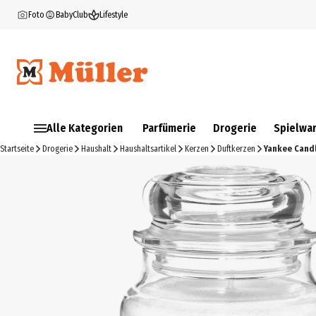
Foto
BabyClub
Lifestyle
Alle Kategorien
Parfümerie
Drogerie
Spielwa
Startseite
Drogerie
Haushalt
Haushaltsartikel
Kerzen
Duftkerzen
Yankee Candl