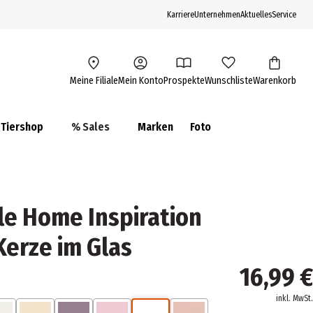
Karriere
Unternehmen
Aktuelles
Service
Meine Filiale
Mein Konto
Prospekte
Wunschliste
Warenkorb
Tiershop
% Sales
Marken
Foto
e Home Inspiration
Kerze im Glas
16,99 €
inkl. MwSt.