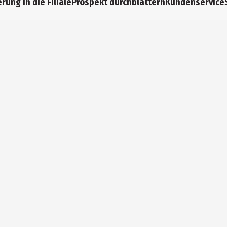
rung in die Filiale
Prospekt durchblättern
Kundenservice
 Lace
s.r.o.
na Joseph, Havraň u Mostu, 435 01, Czech Republic
de@newellco.com, www.yankeecandle.de