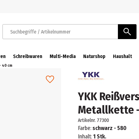
Zur Navigation springen
Zum Hauptinhalt springen
Suchbegriffe / Artikelnummer
ren
Schreibwaren
Multi-Media
Naturshop
Haushalt
- 40 cm
YKK Reißvers
Metallkette 
Artikelnr.
77300
Farbe:
schwarz - 580
Inhalt:
1 Stk.