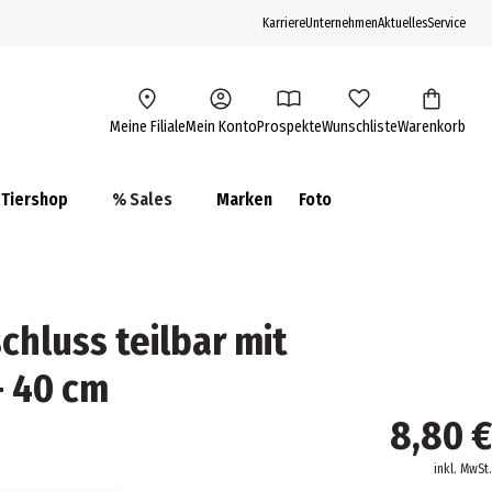
Karriere
Unternehmen
Aktuelles
Service
Meine Filiale
Mein Konto
Prospekte
Wunschliste
Warenkorb
Tiershop
% Sales
Marken
Foto
chluss teilbar mit
- 40 cm
8,80 €
inkl. MwSt.