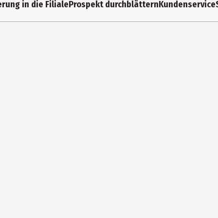
rung in die Filiale
Prospekt durchblättern
Kundenservice
elglieder, Begrenzungsteile: Messing / Schieber: Zinkdruckguss
g 36, 63500 Seligenstadt, Deutschland (Germany)
om